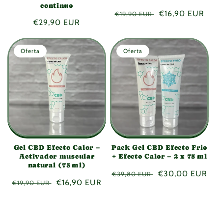
continuo
Precio
Precio
€16,90 EUR
€19,90 EUR
Precio
€29,90 EUR
habitual
de
habitual
oferta
Oferta
Oferta
Gel CBD Efecto Calor –
Pack Gel CBD Efecto Frío
Activador muscular
+ Efecto Calor – 2 x 75 ml
natural (75 ml)
Precio
Precio
€30,00 EUR
€39,80 EUR
Precio
Precio
€16,90 EUR
€19,90 EUR
habitual
de
habitual
de
oferta
oferta