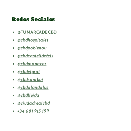
Redes Sociales
@TUMARCADECBD
@cbdhospitalet
@cbdpoblenou
@cbdcastelldefels
@cbdmanacor
@cbdelprat
@cbdsantboi
@cbdalandalus
@cbdlleida
@ciudadrealcbd
+34 681 915 199