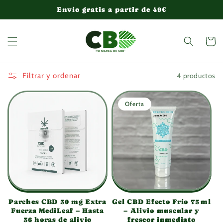
Ir
Envío gratis a partir de 49€
directamente
al contenido
Carrito
4 productos
Filtrar y ordenar
Oferta
Parches CBD 30 mg Extra
Gel CBD Efecto Frío 75 ml
Fuerza MediLeaf – Hasta
– Alivio muscular y
36 horas de alivio
frescor inmediato